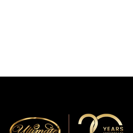
View collection
Mahlkönig
View collection
Caffe Vergnano 1882
查看集合
達曼兄弟
查看集合