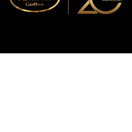
WMF
Curtis
La Marzocco
Modbar
Marco
Mahlkönig
Eureka
Mazzer
PUQpress
Caffè
Vergnano 1882
Monbana
more
+852 2947 7248,