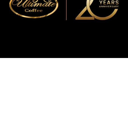
WMF
Curtis
La Marzocco
Modbar
Marco
Mahlkönig
Eureka
Mazzer
PUQpress
Caffè
Vergnano 1882
Monbana
more