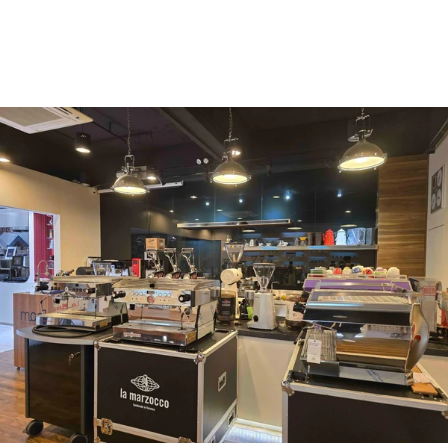
+852 2947 7248,
uccl@ultimatecoffee.com.hk
Fo Tan
ultimate coffee