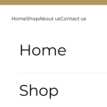
跳至內容
Home
Shop
About us
Contact us
Home
Shop