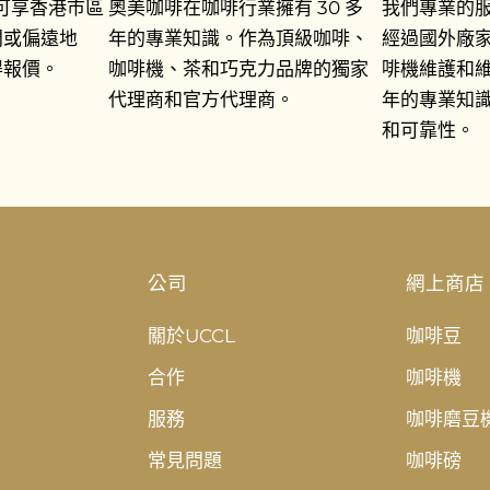
即可享香港市區
奧美咖啡在咖啡行業擁有 30 多
我們專業的
門或偏遠地
年的專業知識。作為頂級咖啡、
經過國外廠
得報價。
咖啡機、茶和巧克力品牌的獨家
啡機維護和維
代理商和官方代理商。
年的專業知
和可靠性。
公司
網上商店
關於UCCL
咖啡豆
合作
咖啡機
服務
咖啡磨豆
常見問題
咖啡磅