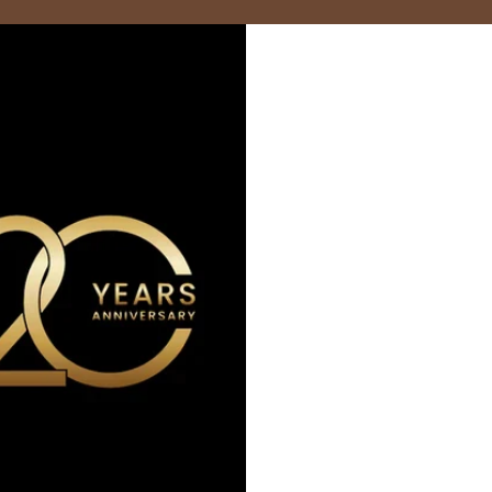
Marzocco
Modbar
PUQpress
Caffè Ver
+852 2947 7248
Fo Tan